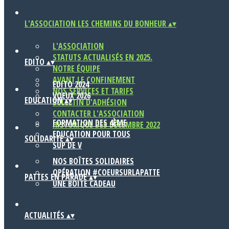
L'ASSOCIATION LES CHEMINS DU BONHEUR
▴
▾
L'ASSOCIATION
STATUTS ACTUALISÉS EN 2025.
EDITO
▴
▾
NOTRE ÉQUIPE
AVANT LE CONFINEMENT
EDITO 2024
NOS SERVICES ET TARIFS
VOEUX 2026
EDUCATION
▴
▾
BULLETIN D'ADHÉSION
CONTACTER L'ASSOCIATION
FORMATION DES 4ÈME
HISTORIQUE DÈS DÉCEMBRE 2022
EDUCATION POUR TOUS
SOLIDARITÉ
▴
▾
SUP DE V
NOS BOÎTES SOLIDAIRES
OPÉRATION #COEURSURLAPATTE
PATTES EN PARADE
▴
▾
UNE BOITE CADEAU
ACTUALITÉS
▴
▾