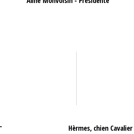
Aline Monvoisin - Présidente
-
Hèrmes, chien Cavalier